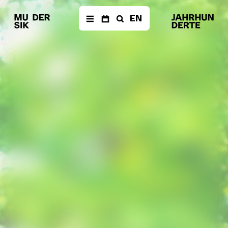
EN
AKTUELLES
Newsletter
KALENDER
Archiv
ÜBER UNS
Musik der
Jahrhunderte
Festivals & Reihen
Neue
Vocalsolisten
Team
Förderverein
Geschichte
PRODUKTIONEN
The Fragile Art of
Living Together