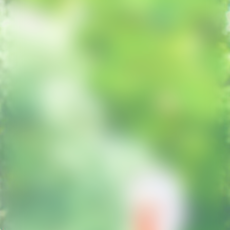
Balkan Affairs
ABC der Ausrufe
Die Einfachen
eine
–
Dokumentaroper
Poetry Affairs
Alle Produktionen
SPIEL-
RÄUME
ad libitum
MEDIEN
SERVICE
Anfahrt & Kontakt
Presse
Förderer &
Partner
SUCHE