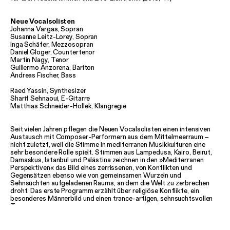
Neue Vocalsolisten
Johanna Vargas, Sopran
Susanne Leitz-Lorey, Sopran
Inga Schäfer, Mezzosopran
Daniel Gloger, Countertenor
Martin Nagy, Tenor
Guillermo Anzorena, Bariton
Andreas Fischer, Bass
Raed Yassin, Synthesizer
Sharif Sehnaoui, E-Gitarre
Matthias Schneider-Hollek, Klangregie
Seit vielen Jahren pflegen die Neuen Vocalsolisten einen intensiven
Austausch mit Composer-Performern aus dem Mittelmeerraum
–
nicht zuletzt, weil die Stimme in mediterranen Musikkulturen eine
sehr besondere Rolle spielt. Stimmen aus Lampedusa, Kairo, Beirut,
Damaskus, Istanbul und Palästina zeichnen in den »Mediterranen
Perspektiven« das Bild eines zerrissenen, von Konflikten und
Gegensätzen ebenso wie von gemeinsamen Wurzeln und
Sehnsüchten aufgeladenen Raums, an dem die Welt zu zerbrechen
droht. Das erste Programm erzählt über religiöse Konflikte, ein
besonderes Männerbild und einen trance-artigen, sehnsuchtsvollen
Traum.
Die Neuen Vocalsolisten im Gespräch über Raed Yassins