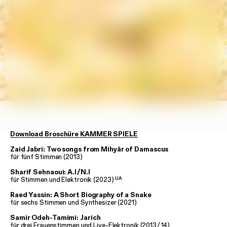
Download Broschüre KAMMER SPIELE
Zaid Jabri: Two songs from Mihyâr of Damascus
für fünf Stimmen (2013)
Sharif Sehnaoui: A.I
/
N.I
UA
für Stimmen und Elektronik (2023)
Raed Yassin: A Short Biography of a Snake
für sechs Stimmen und Synthesizer (2021)
Samir Odeh-Tamimi: Jarich
für drei Frauenstimmen und Live-Elektronik (2013
/
14)