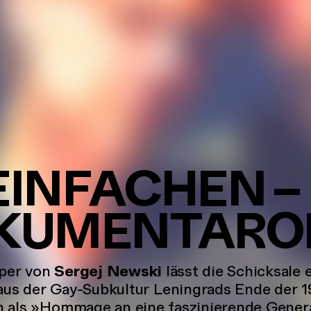
 EINFACHEN
–
KUMENTARO
per von
Sergej Newski
lässt die Schicksale 
aus der Gay-Subkultur Leningrads Ende der 1
 als »Hommage an eine faszinierende Genera