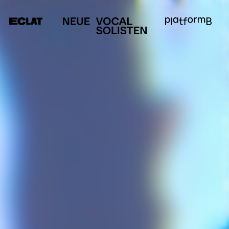
MEDIEN
SERVICE
E
Anfahrt &
Kontakt
m
Presse
Förderer &
Partner