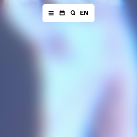
EN
ER
ÜBER
PRODUKTIONEN
SPIEL-
UNS
RÄUM
The Fragile Art of
Living Together
Musik der
ad libitu
Jahrhunderte
Balkan Affairs
Festivals &
ABC der Ausrufe
Reihen
Die Einfachen
eine
–
Neue
Dokumentaroper
Vocalsolisten
Poetry Affairs
Team
Alle Produktionen
Förderverein
Geschichte
SUCHE