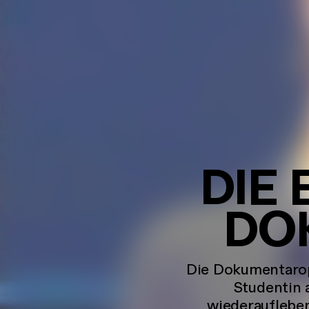
DIE
DO
Die Dokumentaro
Studentin 
wiederaufleben