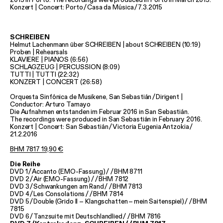
Konzert | Concert: Porto
/
Casa da Música
/
7.3.2015
SCHREIBEN
Helmut Lachenmann über SCHREIBEN | about SCHREIBEN (10:19)
Proben | Rehearsals
KLAVIERE | PIANOS (6:56)
SCHLAGZEUG | PERCUSSION (8:09)
TUTTI | TUTTI (22:32)
KONZERT | CONCERT (26:58)
Orquesta Sinfónica de Musikene, San Sebastián
/
Dirigent |
Conductor: Arturo Tamayo
Die Aufnahmen entstanden im Februar 2016 in San Sebastián.
The recordings were produced in San Sebastián in February 2016.
Konzert | Concert: San Sebastián
/
Victoria Eugenia Antzokia
/
21.2.2016
BHM 7817 19,90 €
Die Reihe
DVD 1
/
Accanto (EMO-Fassung)
/
/
BHM 8711
DVD 2
/
Air (EMO-Fassung)
/
/
BHM 7812
DVD 3
/
Schwankungen am Rand
/
/
BHM 7813
DVD 4
/
Les Consolations
/
/
BHM 7814
DVD 5
/
Double (Grido II – Klangschatten
–
mein Saitenspiel)
/
/
BHM
7815
DVD 6
/
Tanzsuite mit Deutschlandlied
/
/
BHM 7816