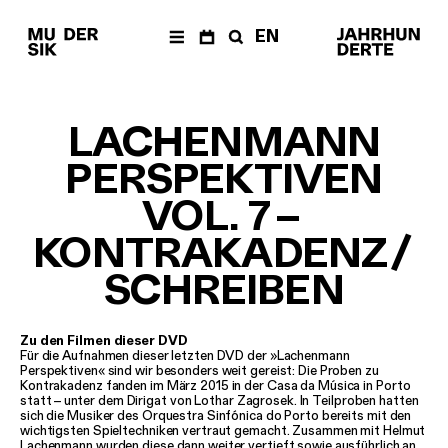
EN
AKTUELLES
Newsletter
LACHENMANN
KALENDER
PERSPEKTIVEN
Archiv
ÜBER UNS
VOL. 7
–
Musik der
KONTRAKADENZ
/
Jahrhunderte
Festivals & Reihen
SCHREIBEN
Neue
Vocalsolisten
Team
Zu den Filmen dieser DVD
Förderverein
Für die Aufnahmen dieser letzten DVD der »Lachenmann
Perspektiven« sind wir besonders weit gereist: Die Proben zu
Geschichte
Kontrakadenz fanden im März 2015 in der Casa da Música in Porto
statt
–
unter dem Dirigat von Lothar Zagrosek. In Teilproben hatten
PRODUKTIONEN
sich die Musiker des Orquestra Sinfónica do Porto bereits mit den
wichtigsten Spieltechniken vertraut gemacht. Zusammen mit Helmut
The Fragile Art of
Lachenmann wurden diese dann weiter vertieft sowie ausführlich an
Living Together