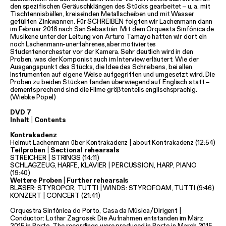
den spezifischen Geräuschklängen des Stücks gearbeitet
–
u. a. mit
Balkan Affairs
Tischtennisbällen, kreiselnden Metallscheiben und mit Wasser
gefüllten Zinkwannen. Für SCHREIBEN folgten wir Lachenmann dann
ABC der Ausrufe
im Februar 2016 nach San Sebastián. Mit dem Orquesta Sinfónica de
Musikene unter der Leitung von Arturo Tamayo hatten wir dort ein
Die Einfachen
eine
–
noch Lachenmann-unerfahrenes,aber motiviertes
Dokumentaroper
Studentenorchester vor der Kamera. Sehr deutlich wird in den
Proben, was der Komponist auch im Interview erläutert: Wie der
Poetry Affairs
Ausgangspunkt des Stücks, die Idee des Schreibens, bei allen
Alle Produktionen
Instrumenten auf eigene Weise aufgegriffen und umgesetzt wird. Die
Proben zu beiden Stücken fanden überwiegend auf Englisch statt
–
SPIEL-
dementsprechend sind die Filme größtenteils englischsprachig.
RÄUME
(Wiebke Pöpel)
ad libitum
DVD 7
Inhalt | Contents
MEDIEN
Kontrakadenz
SERVICE
Helmut Lachenmann über Kontrakadenz | about Kontrakadenz (12:54)
Teilproben | Sectional rehearsals
Anfahrt & Kontakt
STREICHER | STRINGS (14:11)
Presse
SCHLAGZEUG, HARFE, KLAVIER | PERCUSSION, HARP, PIANO
(19:40)
Förderer &
Weitere Proben | Further rehearsals
Partner
BLÄSER: STYROPOR, TUTTI | WINDS: STYROFOAM, TUTTI (9:46)
KONZERT | CONCERT (21:41)
SUCHE
Orquestra Sinfónica do Porto, Casa da Música
/
Dirigent |
Conductor: Lothar Zagrosek Die Aufnahmen entstanden im März
2015 in Porto. The recordings were produced in Porto in March 2015.