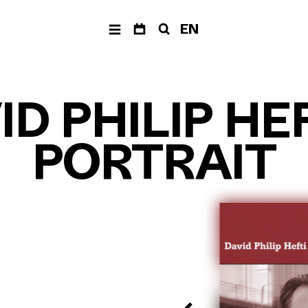
EN
ER
ÜBER
PRODUKTIONEN
SPIEL-
UNS
RÄUM
The Fragile Art of
Living Together
Musik der
ad libitu
ID PHILIP HE
Jahrhunderte
Balkan Affairs
Festivals &
ABC der Ausrufe
Reihen
PORTRAIT
Die Einfachen
eine
–
Neue
Dokumentaroper
Vocalsolisten
Poetry Affairs
Team
Alle Produktionen
Förderverein
Geschichte
SUCHE