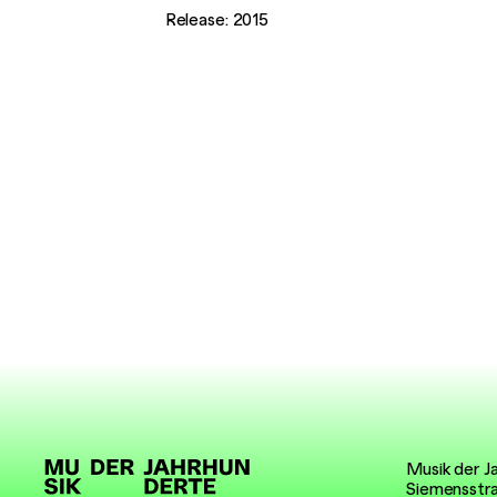
Release: 2015
David Philip Hefti
–
Portrait
CD_rear cover
Musik der J
Siemensstr