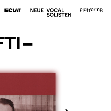
MEDIEN
SERVICE
E
Anfahrt &
Kontakt
m
FTI
–
Presse
Förderer &
Partner