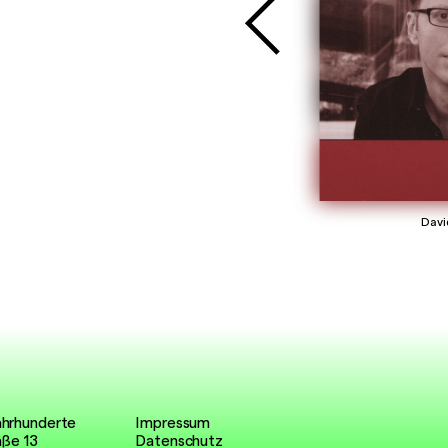
David
ahrhunderte
Impressum
aße 13
Datenschutz