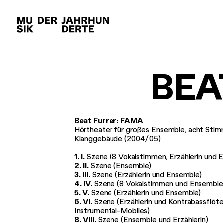
AKTUELLES
KALEND
Newsletter
Archiv
BEA
Beat Furrer: FAMA
Hörtheater für großes Ensemble, acht Stim
Klanggebäude (2004
/
05)
1. I.
Szene (8 Vokalstimmen, Erzählerin und 
2. II.
Szene (Ensemble)
3. III.
Szene (Erzählerin und Ensemble)
4. IV.
Szene (8 Vokalstimmen und Ensemble
5. V.
Szene (Erzählerin und Ensemble)
6. VI.
Szene (Erzählerin und Kontrabassflöt
Instrumental-Mobiles)
8. VIII.
Szene (Ensemble und Erzählerin)