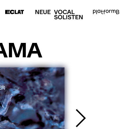
MEDIEN
SERVICE
E
Anfahrt &
Kontakt
m
AMA
Presse
Förderer &
Partner