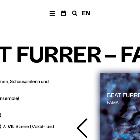
EN
ER
ÜBER
PRODUKTIONEN
SPIEL-
UNS
RÄUM
The Fragile Art of
Living Together
Musik der
ad libitu
T FURRER
–
F
Jahrhunderte
Balkan Affairs
Festivals &
ABC der Ausrufe
Reihen
Die Einfachen
eine
–
Neue
Dokumentaroper
Vocalsolisten
Poetry Affairs
Team
men, Schauspielerin und
Alle Produktionen
Förderverein
Geschichte
Ensemble)
SUCHE
)
e)
7. VII.
Szene (Vokal- und