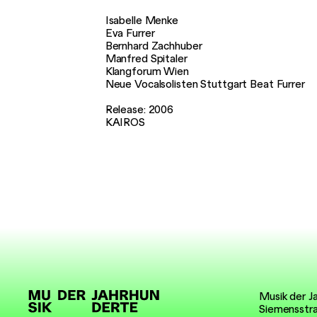
Isabelle Menke
Eva Furrer
Bernhard Zachhuber
Manfred Spitaler
Klangforum Wien
Neue Vocalsolisten Stuttgart Beat Furrer
Beat Furrer: FAMA
Rearcover
Release: 2006
KAIROS
Musik der J
Siemensstr