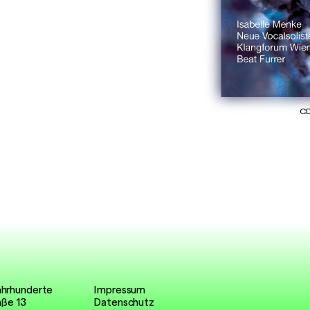
CD
ahrhunderte
Impressum
aße 13
Datenschutz