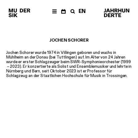
EN
AKTUELLES
Newsletter
JOCHEN SCHORER
KALENDER
Archiv
Jochen Schorer wurde 1974 in Villingen geboren und wuchs in
Mühlheim an der Donau (bei Tuttlingen) auf. Im Alter von 24 Jahren
ÜBER UNS
wurde er erster Schlagzeuger beim SWR-Symphonieorchester (1999
–
2023). Er konzertierte als Solist und Ensemblemusiker und lehrte in
Musik der
Nürnberg und Bern, seit Oktober 2023 ist er Professor für
Jahrhunderte
Schlagzeug an der Staatlichen Hochschule für Musik in Trossingen.
Festivals & Reihen
Neue
Vocalsolisten
Team
Förderverein
Geschichte
PRODUKTIONEN
The Fragile Art of
Living Together