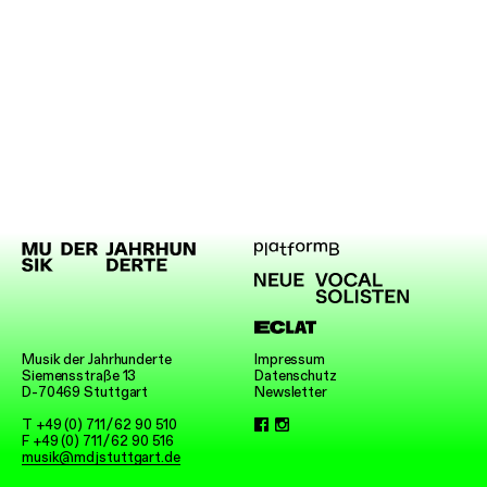
Balkan Affairs
ABC der Ausrufe
Die Einfachen
eine
–
Dokumentaroper
Poetry Affairs
Alle Produktionen
SPIEL-
RÄUME
ad libitum
MEDIEN
SERVICE
Anfahrt & Kontakt
Presse
Musik der Jahrhunderte
Impressum
Siemensstraße 13
Datenschutz
Förderer & Partner
D-70469 Stuttgart
Newsletter
SUCHE
T +49 (0) 711
/
62 90 510
F +49 (0) 711
/
62 90 516
musik@mdjstuttgart.de