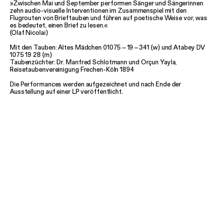
»Zwischen Mai und September performen Sänger und Sängerinnen
zehn audio-visuelle Interventionen im Zusammenspiel mit den
Flugrouten von Brieftauben und führen auf poetische Weise vor, was
es bedeutet, einen Brief zu lesen.«
(Olaf Nicolai)
Mit den Tauben: Altes Mädchen 01075
–
19
–
341 (w) und Atabey DV
1075 19 28 (m)
Taubenzüchter: Dr. Manfred Schlotmann und Orçun Yayla,
Reisetaubenvereinigung Frechen-Köln 1894
Die Performances werden aufgezeichnet und nach Ende der
Ausstellung auf einer LP veröffentlicht.
WEITERFÜHRENDE INFORMATIONEN
TERMINE im Überblick
22. Mai: Daniel Gloger, Pascal Zurek
25. Mai: Truike van der Poel
14. Juni: Andreas Fischer
28. Juni: Daniel Gloger
29. Juni: Daniel Gloger
13. Juli: Andreas Fischer
20. Juli: Pascal Zurek
31. August: Truike van der Poel
7. September: Noa Frenkel
21. September: Noa Frenkel, Pascal Zurek
synagoge-stommeln.de