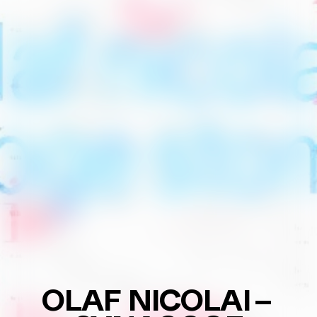
Balkan Affairs
ABC der Ausrufe
Die Einfachen
eine
–
Dokumentaroper
Poetry Affairs
Alle Produktionen
SPIEL-
RÄUME
ad libitum
MEDIEN
SERVICE
Anfahrt & Kontakt
Presse
Förderer &
Partner
SUCHE
OLAF NICOLAI
–