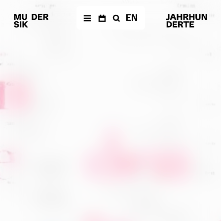
EN
AKTUELLES
Newsletter
KALENDER
Archiv
ÜBER UNS
Musik der
Jahrhunderte
Festivals & Reihen
Neue
Vocalsolisten
Team
Förderverein
Geschichte
PRODUKTIONEN
The Fragile Art of
Living Together