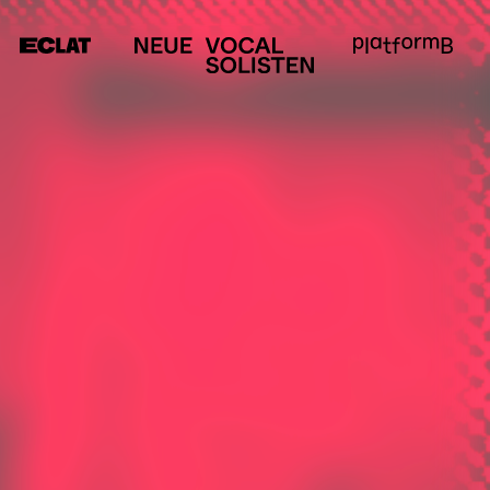
MEDIEN
SERVICE
E
Anfahrt &
Kontakt
m
Presse
Förderer &
Partner