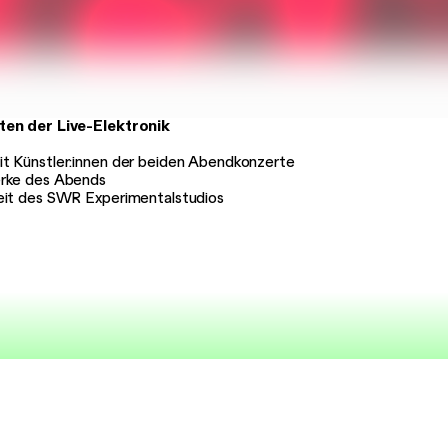
ten der Live-Elektronik
t Künstler:innen der beiden Abendkonzerte
erke des Abends
eit des SWR Experimentalstudios
ahrhunderte
Impressum
aße 13
Datenschutz
uttgart
Newsletter