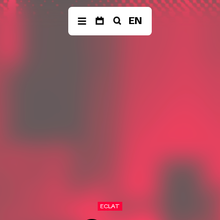
EN
ER
ÜBER
PRODUKTIONEN
SPIEL-
UNS
RÄUM
The Fragile Art of
Living Together
Musik der
ad libitu
Jahrhunderte
Balkan Affairs
Festivals &
ABC der Ausrufe
Reihen
Die Einfachen
eine
–
Neue
Dokumentaroper
Vocalsolisten
Poetry Affairs
Team
Alle Produktionen
Förderverein
Geschichte
SUCHE
ECLAT