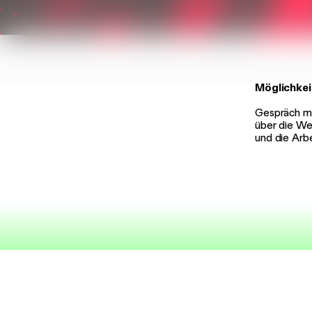
Möglichkei
Gespräch mi
über die W
und die Arb
Musik der J
Siemensstr
D-70469 St